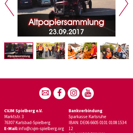
CVJM Spielberg e.V.
Bankverbindung
UNG
Marktstr. 3
Sparkasse Karlsruhe
76307 Karlsbad-Spielberg
IBAN: DE06 6605 0101 0108 1534
E-Mail:
info@cvjm-spielberg.org
12