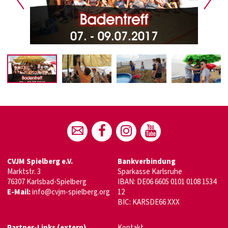
CVJM Spielberg e.V.
Bankverbindung
Marktstr. 3
Sparkasse Karlsruhe
76307 Karlsbad-Spielberg
IBAN: DE06 6605 0101 0108 1534
UNG
E-Mail:
info@cvjm-spielberg.org
12
BIC: KARSDE66 XXX
Partner-Links (extern)
Kontakt