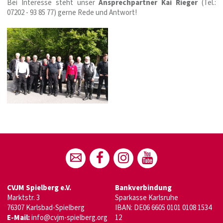
Bei Interesse steht unser
Ansprechpartner Kai Rieger
(Tel.:
07202 - 93 85 77) gerne Rede und Antwort!
CVJM Spielberg e.V.
Bankverbindung
Marktstr. 3
Sparkasse Karlsruhe
76307 Karlsbad-Spielberg
IBAN: DE06 6605 0101 0108 1534
E-Mail:
info@cvjm-spielberg.org
12