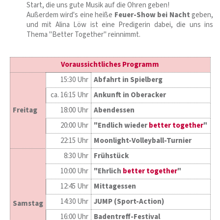
Start, die uns gute Musik auf die Ohren geben!
Außerdem wird's eine heiße
Feuer-Show bei Nacht
geben,
und mit Alina Löw ist eine Predigerin dabei, die uns ins
Thema "Better Together" reinnimmt.
Voraussichtliches Programm
15:30 Uhr
Abfahrt in Spielberg
ca. 16:15 Uhr
Ankunft in Oberacker
Freitag
18:00 Uhr
Abendessen
20:00 Uhr
"Endlich wieder
better together
"
22:15 Uhr
Moonlight-Volleyball-Turnier
8:30 Uhr
Frühstück
10:00 Uhr
"Ehrlich
better together
"
12:45 Uhr
Mittagessen
14:30 Uhr
JUMP (Sport-Action)
Samstag
16:00 Uhr
Badentreff-Festival