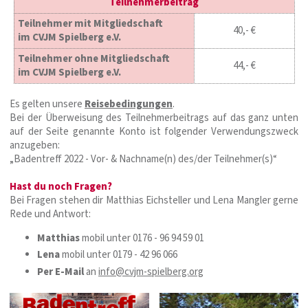
Teilnehmerbeitrag
Teilnehmer mit Mitgliedschaft
40,- €
im CVJM Spielberg e.V.
Teilnehmer ohne Mitgliedschaft
44,- €
im CVJM Spielberg e.V.
Es gelten unsere
Reisebedingungen
.
Bei der Überweisung des Teilnehmerbeitrags auf das ganz unten
auf der Seite genannte Konto ist folgender Verwendungszweck
anzugeben:
„Badentreff 2022 - Vor- & Nachname(n) des/der Teilnehmer(s)“
Hast du noch Fragen?
Bei Fragen stehen dir Matthias Eichsteller und Lena Mangler gerne
Rede und Antwort:
Matthias
mobil unter 0176 - 96 94 59 01
Lena
mobil unter 0179 - 42 96 066
Per E-Mail
an
info@cvjm-spielberg.org