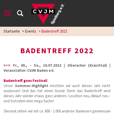
Startseite
>
Events
>
Badentreff 2022
BADENTREFF 2022
>
>
>
Fr., 08., - So., 10.07.2022 | Oberacker (Kraichtal) |
NG
Veranstalter: CVJM Baden e.V.
Badentreff goes Festival!
Unser
Sommer-Highlight
möchten wir auch dieses Jahr nicht
auslassen! Und das hat einen Grund: Denn das Badentreff wird
dieses Jahr wieder etwas ganz anderes: Location neu, Ablauf neu -
und trotzdem eine mega Sache!
Diesmal zelten wir mit ca. 800 - 1.000 anderen Badenern gemeinsam