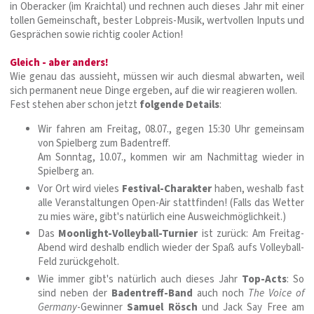
in Oberacker (im Kraichtal) und rechnen auch dieses Jahr mit einer
tollen Gemeinschaft, bester Lobpreis-Musik, wertvollen Inputs und
Gesprächen sowie richtig cooler Action!
Gleich - aber anders!
Wie genau das aussieht, müssen wir auch diesmal abwarten, weil
sich permanent neue Dinge ergeben, auf die wir reagieren wollen.
Fest stehen aber schon jetzt
folgende Details
:
Wir fahren am Freitag, 08.07., gegen 15:30 Uhr gemeinsam
von Spielberg zum Badentreff.
Am Sonntag, 10.07., kommen wir am Nachmittag wieder in
Spielberg an.
Vor Ort wird vieles
Festival-Charakter
haben, weshalb fast
alle Veranstaltungen Open-Air stattfinden! (Falls das Wetter
zu mies wäre, gibt's natürlich eine Ausweichmöglichkeit.)
Das
Moonlight-Volleyball-Turnier
ist zurück: Am Freitag-
Abend wird deshalb endlich wieder der Spaß aufs Volleyball-
Feld zurückgeholt.
Wie immer gibt's natürlich auch dieses Jahr
Top-Acts
: So
sind neben der
Badentreff-Band
auch noch
The Voice of
Germany
-Gewinner
Samuel Rösch
und Jack Say Free am